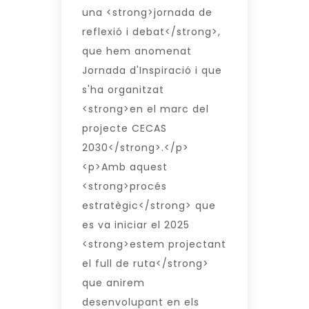
una <strong>jornada de
reflexió i debat</strong>,
que hem anomenat
Jornada d'Inspiració i que
s'ha organitzat
<strong>en el marc del
projecte CECAS
2030</strong>.</p>
<p>Amb aquest
<strong>procés
estratègic</strong> que
es va iniciar el 2025
<strong>estem projectant
el full de ruta</strong>
que anirem
desenvolupant en els