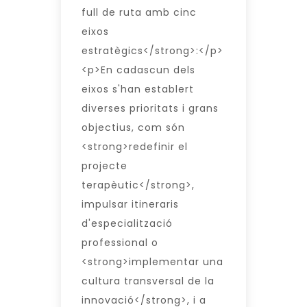
full de ruta amb cinc
eixos
estratègics</strong>:</p>
<p>En cadascun dels
eixos s'han establert
diverses prioritats i grans
objectius, com són
<strong>redefinir el
projecte
terapèutic</strong>,
impulsar itineraris
d'especialització
professional o
<strong>implementar una
cultura transversal de la
innovació</strong>, i a