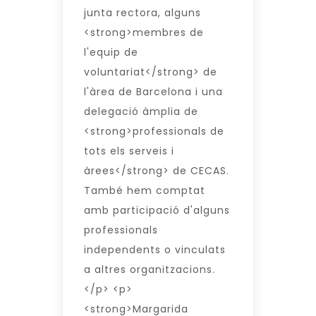
junta rectora, alguns
<strong>membres de
l'equip de
voluntariat</strong> de
l'àrea de Barcelona i una
delegació àmplia de
<strong>professionals de
tots els serveis i
àrees</strong> de CECAS.
També hem comptat
amb participació d'alguns
professionals
independents o vinculats
a altres organitzacions.
</p> <p>
<strong>Margarida