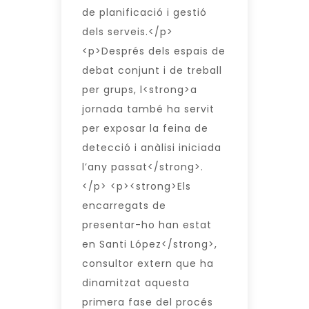
de planificació i gestió
dels serveis.</p>
<p>Després dels espais de
debat conjunt i de treball
per grups, l<strong>a
jornada també ha servit
per exposar la feina de
detecció i anàlisi iniciada
l’any passat</strong>.
</p> <p><strong>Els
encarregats de
presentar-ho han estat
en Santi López</strong>,
consultor extern que ha
dinamitzat aquesta
primera fase del procés