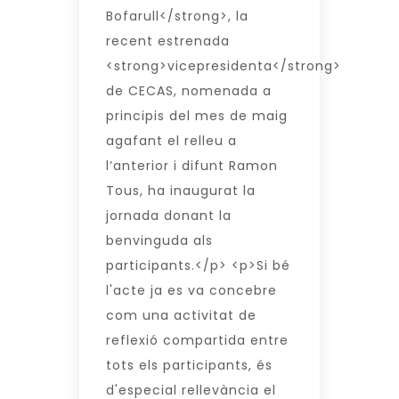
Bofarull</strong>, la
recent estrenada
<strong>vicepresidenta</strong>
de CECAS, nomenada a
principis del mes de maig
agafant el relleu a
l’anterior i difunt Ramon
Tous, ha inaugurat la
jornada donant la
benvinguda als
participants.</p> <p>Si bé
l'acte ja es va concebre
com una activitat de
reflexió compartida entre
tots els participants, és
d'especial rellevància el