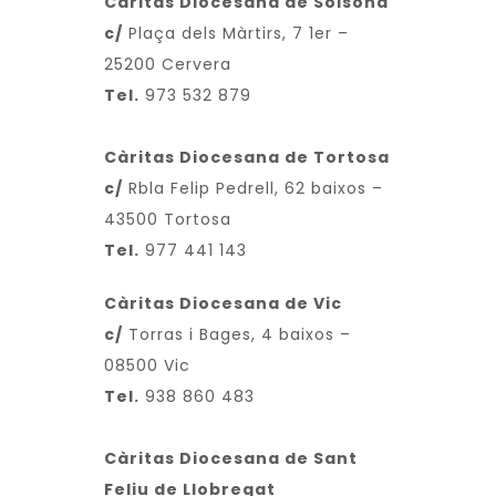
Càritas Diocesana de Solsona
c/
Plaça dels Màrtirs, 7 1er –
25200 Cervera
Tel.
973 532 879
Càritas Diocesana de Tortosa
c/
Rbla Felip Pedrell, 62 baixos –
43500 Tortosa
Tel.
977 441 143
Càritas Diocesana de Vic
c/
Torras i Bages, 4 baixos –
08500 Vic
Tel.
938 860 483
Càritas Diocesana de Sant
Feliu de Llobregat