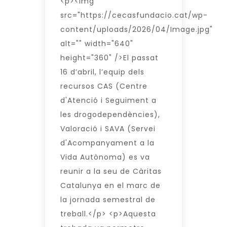
<p><img
src="https://cecasfundacio.cat/wp-
content/uploads/2026/04/Image.jpg"
alt="" width="640"
height="360" />El passat
16 d’abril, l’equip dels
recursos CAS (Centre
d'Atenció i Seguiment a
les drogodependències),
Valoració i SAVA (Servei
d'Acompanyament a la
Vida Autònoma) es va
reunir a la seu de Càritas
Catalunya en el marc de
la jornada semestral de
treball.</p> <p>Aquesta